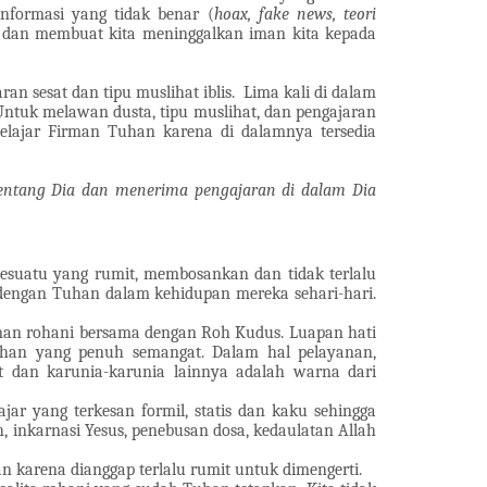
nformasi yang tidak benar (
hoax, fake news, teori
ta dan membuat kita meninggalkan iman kita kepada
 sesat dan tipu muslihat iblis.
Lima kali di dalam
ntuk melawan dusta, tipu muslihat, dan pengajaran
belajar Firman Tuhan karena di dalamnya tersedia
tentang Dia dan menerima pengajaran di dalam Dia
esuatu yang rumit, membosankan dan tidak terlalu
 dengan Tuhan dalam kehidupan mereka sehari-hari.
aman rohani bersama dengan Roh Kudus. Luapan hati
ahan yang penuh semangat. Dalam hal pelayanan,
t dan karunia-karunia lainnya adalah warna dari
jar yang terkesan formil, statis dan kaku sehingga
, inkarnasi Yesus, penebusan dosa, kedaulatan Allah
 karena dianggap terlalu rumit untuk dimengerti.