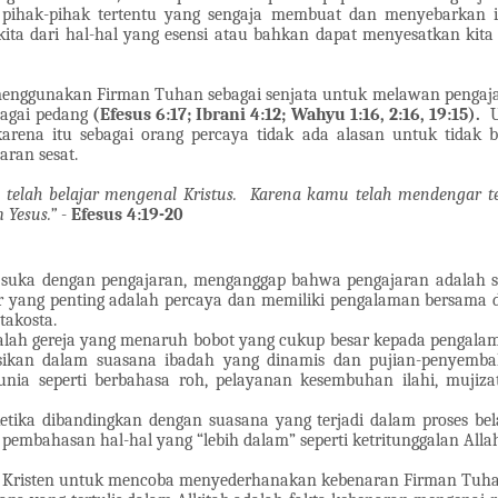
 pihak-pihak tertentu yang sengaja membuat dan menyebarkan i
kita dari hal-hal yang esensi atau bahkan dapat menyesatkan ki
ggunakan Firman Tuhan sebagai senjata untuk melawan pengajaran
bagai pedang
(Efesus 6:17; Ibrani 4:12; Wahyu 1:16, 2:16, 19:15).
U
arena itu sebagai orang percaya tidak ada alasan untuk tidak 
ran sesat.
telah belajar mengenal Kristus. Karena kamu telah mendengar 
 Yesus.”
-
Efesus 4:19-20
u suka dengan pengajaran, menganggap bahwa pengajaran adalah s
ir yang penting adalah percaya dan memiliki pengalaman bersama
takosta.
dalah gereja yang menaruh bobot yang cukup besar kepada pengal
esikan dalam suasana ibadah yang dinamis dan pujian-penyemb
nia seperti berbahasa roh, pelayanan kesembuhan ilahi, mujiza
tika dibandingkan dengan suasana yang terjadi dalam proses bela
pembahasan hal-hal yang “lebih dalam” seperti ketritunggalan Allah
g Kristen untuk mencoba menyederhanakan kebenaran Firman Tuhan