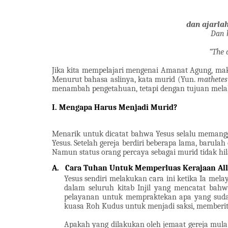
dan ajarla
Dan 
“The 
Jika kita mempelajari mengenai Amanat Agung, maka
Menurut bahasa aslinya, kata murid (Yun.
mathetes
menambah pengetahuan, tetapi dengan tujuan melaku
I. Mengapa Harus Menjadi Murid?
Menarik untuk dicatat bahwa Yesus selalu memangg
Yesus. Setelah gereja berdiri beberapa lama, barul
Namun status orang percaya sebagai murid tidak hil
A.
Cara Tuhan Untuk Memperluas Kerajaan Al
Yesus sendiri melakukan cara ini ketika Ia mela
dalam seluruh kitab Injil yang mencatat ba
pelayanan untuk mempraktekan apa yang sudah 
kuasa Roh Kudus untuk menjadi saksi, memberi
Apakah yang dilakukan oleh jemaat gereja mul