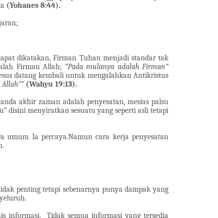
ta
(Yohanes 8:44).
jaran;
apat dikatakan, Firman Tuhan menjadi standar tak
alah Firman Allah;
“Pada mulanya adalah Firman”
esus datang kembali untuk mengalahkan Antikristus
 Allah"”
(Wahyu 19:13).
 tanda akhir zaman adalah penyesatan, mesias palsu
disini menyiratkan sesuatu yang seperti asli tetapi
ara umum Ia percaya.Namun cara kerja penyesatan
h.
 tidak penting tetapi sebenarnya punya dampak yang
yeluruh.
nis informasi.
Tidak semua informasi yang tersedia