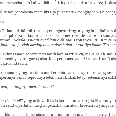
esus menyebutkan bahwa iblis adalah pendusta dan bapa segala dus
3]
, insan pentakosta memiliki tiga pilar untuk menguji sebuah penga
 dan
 Tuhan adalah pilar sama pentingnya dengan yang lain. Bahkan d
dua pilar yang lainnya.
Rasul Yohanes menulis bahwa Yesus ad
 Firman;
“Segala sesuatu dijadikan oleh Dia”
(Yohanes 1:3)
.
Ketika Y
jubah yang telah dicelup dalam darah dan nama-Nya ialah: "Firman
 akhir zaman seperti tercatat dalam
Matius 24
, maka salah satu
nculnya guru-guru palsu. Kita perlu menyadari bahwa kata “palsu” 
r padahal salah.
ak sesuatu yang nyata-nyata bertentangan dengan apa yang sec
ertinya benar, sepertinya lebih masuk akal, tetapi sebenarnya sala
, tetapi ujungnya menuju maut”
 in the detail”
yang artinya Iblis bekerja di area yang kelihatannya
aran sesat diperlukan tingkat pemahaman akan kebenaran yang men
orang bisa mencari, mendapatkan ataupun terpapar oleh berbagai je