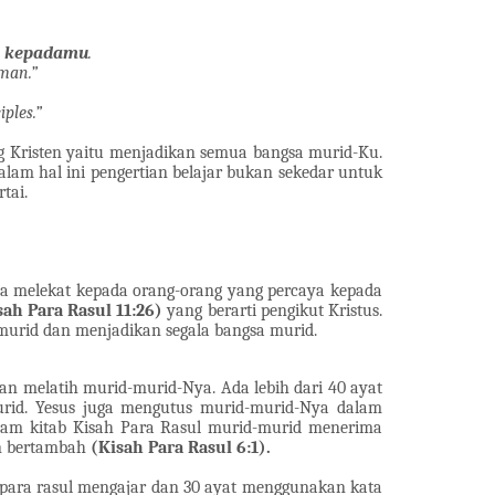
an kepadamu
.
man.”
ples.”
ng Kristen yaitu menjadikan semua bangsa murid-Ku.
Dalam hal ini pengertian belajar bukan sekedar
untuk
tai.
ya melekat kepada orang-orang yang percaya kepada
sah Para Rasul 11:26)
yang berarti pengikut Kristus.
murid dan menjadikan segala bangsa murid.
dan melatih murid-murid-Nya. Ada lebih dari 40 ayat
rid. Yesus juga mengutus murid-murid-Nya dalam
alam kitab Kisah Para Rasul murid-murid menerima
in bertambah
(Kisah Para Rasul 6:1).
 para rasul mengajar dan 30 ayat menggunakan kata