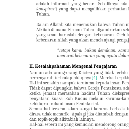
adalah informasi yang benar.
Sebaliknya ada
konspirasi
) yang dapat mengalihkan perhatian 
Tuhan.
Dalam Alkitab kita menemukan bahwa Tuhan men
Alkitab di mana Firman Tuhan digambarkan se
yang sesat haruslah dengan kebenaran. Oleh k
kebenaran Allah yang akan menelanjangi pengaja
“Tetapi kamu bukan demikian. Kamu 
menurut kebenaran yang nyata dalam
II.
Kesalahpahaman Mengenai Pengajaran
Namun ada orang-orang Kristen yang tidak terlal
berpengaruh terhadap hidupnya
[4]
. Mereka berpik
Hal ini semakin nampak terutama kepada insan Pen
Tidak dapat dipungkiri bahwa Gereja Pentakosta a
ketika jemaat merasakan hadirat Tuhan diekspr
penyataan kuasa Roh Kudus melalui karunia-karu
kehidupan rohani insan Pentakostal.
Semua hal tersebut akan sangat kontras berbeda ke
dirasa tidak menarik.
Apalagi jika ditambah dengan 
dan topik-topik alkitabiah lainnya.
Hal-hal seperti ini yang kemudian mendorong oran