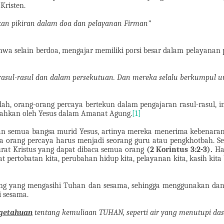
Kristen.
kan pikiran dalam doa dan pelayanan Firman”
ahwa selain berdoa, mengajar memiliki porsi besar dalam pelayanan
rasul-rasul dan dalam persekutuan. Dan mereka selalu berkumpul 
ah, orang-orang percaya bertekun dalam pengajaran rasul-rasul, i
intahkan oleh Yesus dalam Amanat Agung.
[1]
kan semua bangsa murid Yesus, artinya mereka menerima kebenara
mua orang percaya harus menjadi seorang guru atau pengkhotbah. 
at Kristus yang dapat dibaca semua orang
(2 Korintus 3:2-3).
Hal
ewat pertobatan kita, perubahan hidup kita, pelayanan kita, kasih k
ang yang mengasihi Tuhan dan sesama, sehingga menggunakan dan 
 sesama.
getahuan
tentang kemuliaan TUHAN, seperti air yang menutupi das