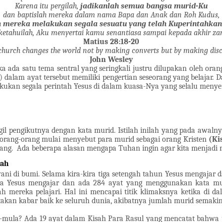
Karena itu pergilah,
jadikanlah semua bangsa murid-Ku
dan baptislah mereka dalam nama Bapa dan Anak dan Roh Kudus,
h mereka melakukan segala sesuatu yang telah Kuperintahk
ketahuilah, Aku menyertai kamu senantiasa sampai kepada akhir za
Matius 28:18-20
church changes the world not by making converts but by making disci
John Wesley
 ada satu tema sentral yang seringkali justru dilupakan oleh ora
) dalam ayat tersebut memiliki pengertian seseorang yang belajar. 
kan segala perintah Yesus di dalam kuasa-Nya yang selalu menyer
il pengikutnya dengan kata murid. Istilah inilah yang pada awaln
ah orang-orang mulai menyebut para murid sebagai orang Kristen
(Ki
ang.
Ada beberapa alasan mengapa Tuhan ingin agar kita menjadi 
lah
yani di bumi. Selama kira-kira tiga setengah tahun Yesus mengajar 
hwa Yesus mengajar dan ada 284 ayat yang menggunakan kata mu
mereka pelajari. Hal ini mencapai titik klimaksnya ketika di d
takan kabar baik ke seluruh dunia, akibatnya jumlah murid semak
a-mula? Ada 19 ayat dalam Kisah Para Rasul yang mencatat bahwa