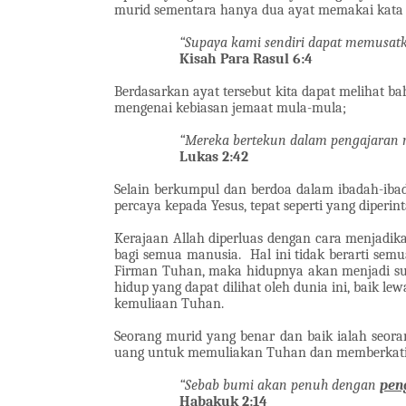
murid sementara hanya dua ayat memakai kata 
“Supaya kami sendiri dapat memusat
Kisah Para Rasul 6:4
Berdasarkan ayat tersebut kita dapat melihat b
mengenai kebiasan jemaat mula-mula;
“Mereka bertekun dalam pengajaran 
Lukas 2:42
Selain berkumpul dan berdoa dalam ibadah-ibad
percaya kepada Yesus, tepat seperti yang diper
Kerajaan Allah diperluas dengan cara menjadi
bagi semua manusia.
Hal ini tidak berarti se
Firman Tuhan, maka hidupnya akan menjadi sur
hidup yang dapat dilihat oleh dunia ini, baik l
kemuliaan Tuhan.
Seorang murid yang benar dan baik ialah seor
uang untuk memuliakan Tuhan dan memberkati
“Sebab bumi akan penuh dengan
pen
Habakuk 2:14