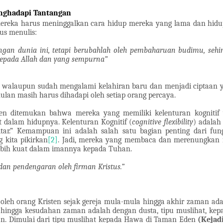
nghadapi Tantangan
mereka harus meninggalkan cara hidup mereka yang lama dan hidu
us menulis:
ngan dunia ini, tetapi berubahlah oleh pembaharuan budimu, 
 kepada Allah dan yang sempurna”
walaupun sudah mengalami kelahiran baru dan menjadi ciptaan ya
lan masih harus dihadapi oleh setiap orang percaya.
ten ditemukan bahwa mereka yang memiliki kelenturan kognitif 
 dalam hidupnya. Kelenturan Kognitif (
cognitive flexibility
) adalah
itar.” Kemampuan ini adalah salah satu bagian penting dari fu
kita pikirkan
[2]
. Jadi, mereka yang membaca dan merenungkan 
lebih kuat dalam imannya kepada Tuhan.
 dan pendengaran oleh firman Kristus.”
oleh orang Kristen sejak gereja mula-mula hingga akhir zaman ada
al hingga kesudahan zaman adalah dengan dusta, tipu muslihat, k
ran. Dimulai dari tipu muslihat kepada Hawa di Taman Eden
(Kejadi