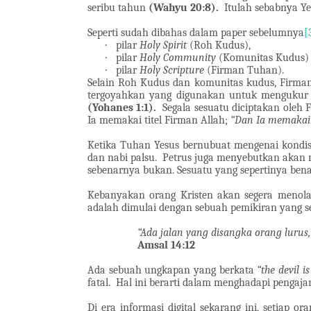
seribu tahun
(Wahyu 20:8).
Itulah sebabnya Y
Seperti sudah dibahas dalam paper sebelumnya
[
·
pilar
Holy Spirit
(Roh Kudus),
·
pilar
Holy Community
(Komunitas Kudus)
·
pilar
Holy Scripture
(Firman Tuhan).
Selain Roh Kudus dan komunitas kudus, Firman
tergoyahkan yang digunakan untuk mengukur 
(Yohanes 1:1).
Segala sesuatu diciptakan oleh
Ia memakai titel Firman Allah;
“Dan Ia memakai 
Ketika Tuhan Yesus bernubuat mengenai kondisi
dan nabi palsu.
Petrus juga menyebutkan akan mu
sebenarnya bukan. Sesuatu yang sepertinya bena
Kebanyakan orang Kristen akan segera menol
adalah dimulai dengan sebuah pemikiran yang sep
“Ada jalan yang disangka orang lurus
Amsal 14:12
Ada sebuah ungkapan yang berkata
“the devil is
fatal.
Hal ini berarti dalam menghadapi pengaj
Di era informasi digital sekarang ini, setiap 