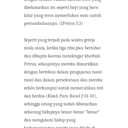
diselamatkan itu seperti bayi yang baru
lahir yang terus memerlukan susu untuk
pertumbuhannya. (1Petrus 2:2)
Seperti
yang
terjadi
pada
waktu
gereja
mula-mula,
ketika
tiga
ribu
jiwa
bertobat
dan
dibaptis karena mendengar khotbah
Petrus, selanjutnya mereka dimuridkan
dengan
bertekun
dalam pengajaran rasul-
rasul dan dalam persekutuan dan mereka
selalu berkumpul untuk memecahkan
roti
dan
berdoa
(Kisah Para Rasul
2:41-42),
sehingga
orang
yang
sudah
dibenarkan
sekarang hidupnya benar-benar “benar”
dan mengalami hidup yang
berkemenangan seperti yang ditulis di