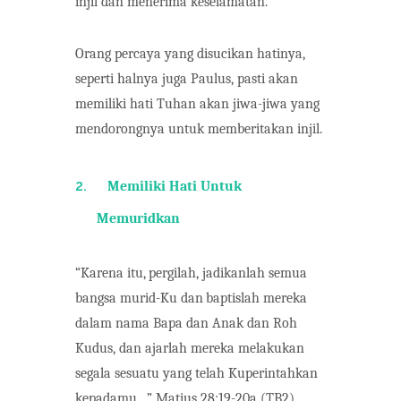
injil dan menerima keselamatan.
Orang percaya yang disucikan hatinya,
seperti halnya juga Paulus, pasti akan
memiliki hati Tuhan akan jiwa-jiwa yang
mendorongnya untuk memberitakan injil.
2.
Memiliki Hati Untuk
Memuridkan
“Karena
itu,
pergilah,
jadikanlah
semua
bangsa
murid-Ku
dan
baptislah
mereka
dalam
nama Bapa dan Anak dan Roh
Kudus, dan ajarlah mereka melakukan
segala sesuatu yang telah Kuperintahkan
kepadamu…”
Matius 28:19-20a
(TB2)