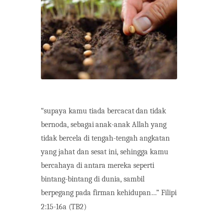
“supaya
kamu
tiada
bercacat
dan
tidak
bernoda,
sebagai
anak-anak
Allah
yang
tidak
bercela di tengah-tengah angkatan
yang jahat
dan sesat ini,
sehingga kamu
bercahaya di
antara mereka seperti
bintang-bintang di dunia,
sambil
berpegang pada firman kehidupan…”
Filipi
2:15-16a
(TB2)