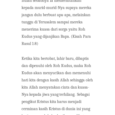
Itulah sebabnya Ia memerintahkan
kepada murid-murid-Nya supaya mereka
jangan dulu berbuat apa-apa, melainkan
tunggu di Yerusalem sampai mereka
menerima kuasa dari sorga yaitu Roh
Kudus yang dijanjikan Bapa. (Kisah Para
Rasul 1:8)
Ketika kita bertobat, lahir baru, dibaptis
dan dipenuhi oleh Roh Kudus, maka Roh
Kudus akan menyucikan dan memenuhi
hati kita dengan kasih Allah sehingga oleh
kita Allah menyatakan
cinta
dan
kuasa-
Nya
kepada
jiwa
yang
terhilang.
Sebagai
pengikut
Kristus
kita
harus menjadi
cerminan kasih Kristus di dunia ini yang