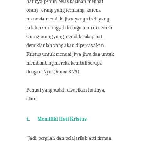
hatinya penuh belas kasihan melihat
orang- orang yang terhilang, karena
manusia memiliki jiwa yang abadi yang
kelak akan tinggal di sorga atau
di
neraka.
Orang-orang
yang
memiliki
sikap
hati
demikianlah
yang
akan
dipercayakan
Kristus untuk
menuai
jiwa-jiwa
dan
untuk
membimbing
mereka
kembali
serupa
dengan-Nya.
(Roma
8:29)
Penuai
yang
sudah
disucikan
hatinya,
akan:
1.
Memiliki
Hati
Kristus
“Jadi, pergilah dan pelajarilah arti firman